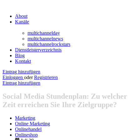
About
Kanäle
multichannelday
multichannelnews
multichannelrockstars
Dienstleisterverzeichnis
Blog
Kontakt
Eintrag hinzufügen
Einloggen
oder
Registrieren
Eintrag hinzufügen
Social Media Stundenplan: Zu welcher
Zeit erreichen Sie Ihre Zielgruppe?
Marketing
Online Marketing
Onlinehandel
Onlineshop