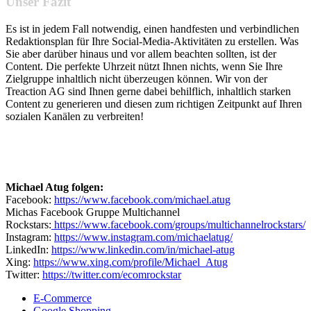
Unser Fazit
Es ist in jedem Fall notwendig, einen handfesten und verbindlichen
Redaktionsplan für Ihre Social-Media-Aktivitäten zu erstellen. Was
Sie aber darüber hinaus und vor allem beachten sollten, ist der
Content. Die perfekte Uhrzeit nützt Ihnen nichts, wenn Sie Ihre
Zielgruppe inhaltlich nicht überzeugen können. Wir von der
Treaction AG sind Ihnen gerne dabei behilflich, inhaltlich starken
Content zu generieren und diesen zum richtigen Zeitpunkt auf Ihren
sozialen Kanälen zu verbreiten!
Michael Atug folgen:
Facebook:
https://www.facebook.com/michael.atug
Michas Facebook Gruppe Multichannel
Rockstars:
https://www.facebook.com/groups/multichannelrockstars/
Instagram:
https://www.instagram.com/michaelatug/
LinkedIn:
https://www.linkedin.com/in/michael-atug
Xing:
https://www.xing.com/profile/Michael_Atug
Twitter:
https://twitter.com/ecomrockstar
E-Commerce
Google Shopping