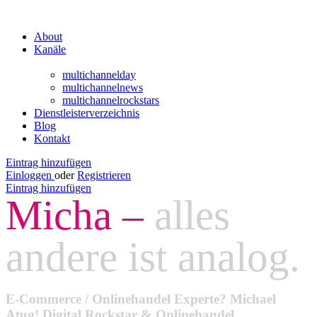
About
Kanäle
multichannelday
multichannelnews
multichannelrockstars
Dienstleisterverzeichnis
Blog
Kontakt
Eintrag hinzufügen
Einloggen
oder
Registrieren
Eintrag hinzufügen
Micha –
alles
andere ist analog.
E-Commerce / Onlinehandel Experte? Michael
Atug! Digital Rockstar & Onlinehandel …