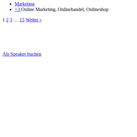
Marketing
+3
Online Marketing, Onlinehandel, Onlineshop
1
2
3
…
15
Weiter »
Meine Vorträge als E-Commerce Speaker
Ein kleiner Einblick in die Themenvielfalt meiner Vorträge …
Als Speaker buchen