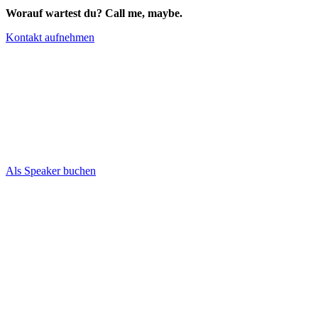
Worauf wartest du?
Call me, maybe.
Kontakt aufnehmen
E-Commerce Experte & Speaker für Ihre Messe
oder Veranstaltung!
Buchen Sie mich jetzt als Sprecher für Ihre
Messe
oder sonstige
Veranstaltung
. Mit meinem umfassenden Wissen im Bereich
Digitalisierung
und
E-Commerce
bin ich der richtige in Ihrer
Expertenrunde.
Als Speaker buchen