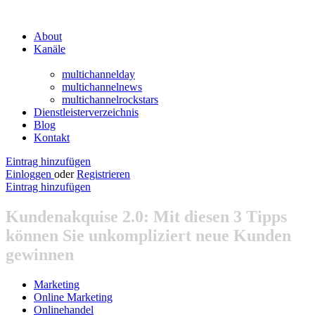
About
Kanäle
multichannelday
multichannelnews
multichannelrockstars
Dienstleisterverzeichnis
Blog
Kontakt
Eintrag hinzufügen
Einloggen
oder
Registrieren
Eintrag hinzufügen
Kundenakquise 2.0: Mit diesen 3 Tipps
können Sie unkompliziert neue Kunden
gewinnen
Marketing
Online Marketing
Onlinehandel