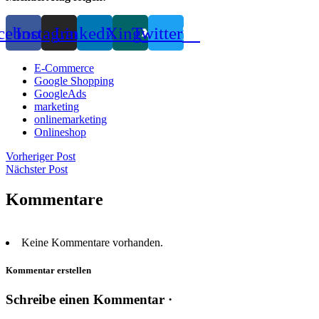
cebook
Instagram
Linkedin
Xing
Twitter
E-Commerce
Google Shopping
GoogleAds
marketing
onlinemarketing
Onlineshop
Vorheriger Post
Nächster Post
Kommentare
Keine Kommentare vorhanden.
Kommentar erstellen
Schreibe einen Kommentar ·