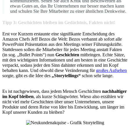
kommunizieren. Sehen Sie auch Kritik und Beschwerden als
etwas Gutes an, das Ihr Unternehmen nur besser machen kann
und schulen Sie Ihre Mitarbeiter zu einer ähnlichen Denkweise.
Tipp 3: Geschichten bleiben im Gedächtnis, Fakten nicht!
Erst vor Kurzem erstaunte eine signifikante Entscheidung des
Amazon Chefs Jeff Bezos die Welt: Bezos verbannt ab sofort alle
PowerPoint Präsentation aus den Meetings seiner Führungskräfte.
Stattdessen sollen die Mitarbeiter für jedes Meeting anstatt Fakten
(in sog. „Bullet Points“) nun
Geschichten
mitbringen. Echte Sätze,
mit den wichtigsten Informationen und am besten in eine Geschichte
verpackt, sodass jeder den Sinn dahinter erkennen und im Kopf
behalten kann. Und obwohl diese Veränderung für
großes Aufsehen
sorgte, gibt es die Idee des
„Storytellings“
schon sehr lange.
Es ist nachgewiesen, dass jedem Mensch Geschichten
nachhaltiger
im Kopf bleiben
, als kurze Schlagwörter. Wieso also erzählen wir
nicht viel mehr Geschichten über unser Unternehmen, unsere
Produkte und deren Reise von Idee bis Entwicklung, um länger im
Kopf unserer Kunden zu bleiben?