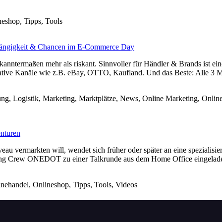
neshop, Tipps, Tools
bhängigkeit & Chancen im E-Commerce Day
kanntermaßen mehr als riskant. Sinnvoller für Händler & Brands ist ei
native Kanäle wie z.B. eBay, OTTO, Kaufland. Und das Beste: Alle 3
rung, Logistik, Marketing, Marktplätze, News, Online Marketing, Onli
nturen
vermarkten will, wendet sich früher oder später an eine spezialisiert
randing Crew ONEDOT zu einer Talkrunde aus dem Home Office eingela
nehandel, Onlineshop, Tipps, Tools, Videos