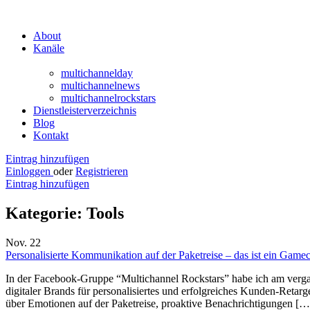
About
Kanäle
multichannelday
multichannelnews
multichannelrockstars
Dienstleisterverzeichnis
Blog
Kontakt
Eintrag hinzufügen
Einloggen
oder
Registrieren
Eintrag hinzufügen
Kategorie:
Tools
Nov.
22
Personalisierte Kommunikation auf der Paketreise – das ist ein Game
In der Facebook-Gruppe “Multichannel Rockstars” habe ich am ver
digitaler Brands für personalisiertes und erfolgreiches Kunden-Reta
über Emotionen auf der Paketreise, proaktive Benachrichtigungen […