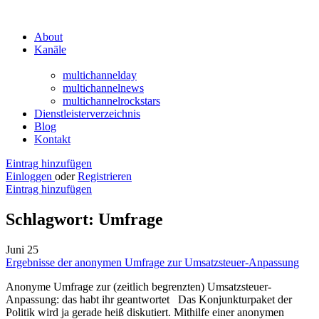
About
Kanäle
multichannelday
multichannelnews
multichannelrockstars
Dienstleisterverzeichnis
Blog
Kontakt
Eintrag hinzufügen
Einloggen
oder
Registrieren
Eintrag hinzufügen
Schlagwort:
Umfrage
Juni
25
Ergebnisse der anonymen Umfrage zur Umsatzsteuer-Anpassung
Anonyme Umfrage zur (zeitlich begrenzten) Umsatzsteuer-
Anpassung: das habt ihr geantwortet Das Konjunkturpaket der
Politik wird ja gerade heiß diskutiert. Mithilfe einer anonymen