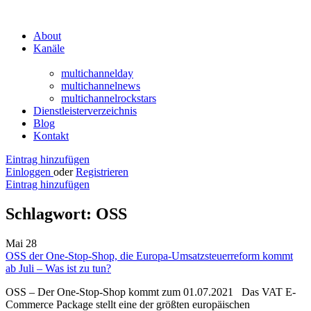
About
Kanäle
multichannelday
multichannelnews
multichannelrockstars
Dienstleisterverzeichnis
Blog
Kontakt
Eintrag hinzufügen
Einloggen
oder
Registrieren
Eintrag hinzufügen
Schlagwort:
OSS
Mai
28
OSS der One-Stop-Shop, die Europa-Umsatzsteuerreform kommt
ab Juli – Was ist zu tun?
OSS – Der One-Stop-Shop kommt zum 01.07.2021 Das VAT E-
Commerce Package stellt eine der größten europäischen