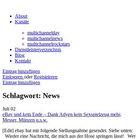
About
Kanäle
multichannelday
multichannelnews
multichannelrockstars
Dienstleisterverzeichnis
Blog
Kontakt
Eintrag hinzufügen
Einloggen
oder
Registrieren
Eintrag hinzufügen
Schlagwort:
News
Juli
02
eBay und kein Ende – Dank Adyen kein Sexspielzeug mehr,
Messer, Münzen u.s.w.
[Edit] ebay hat mir folgende Stellungnahme gesendet. Siehe unten:
Wieder eine Nachricht, die mich aus der Hose springen lässt! Wer